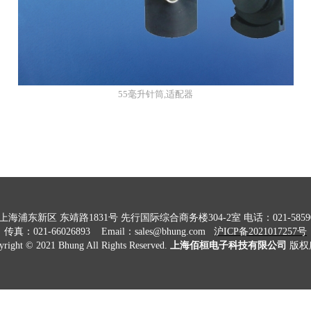
55毫升针筒,适配器
:上海浦东新区 东靖路1831号 先行国际综合商务楼304-2室 电话：021-5859
传真：
021-66026893 Email：sales@bhung.com
沪
ICP备2021017257号
yright © 2021 Bhung All Rights Reserved.
上海佰桓电子科技有限公司
版权